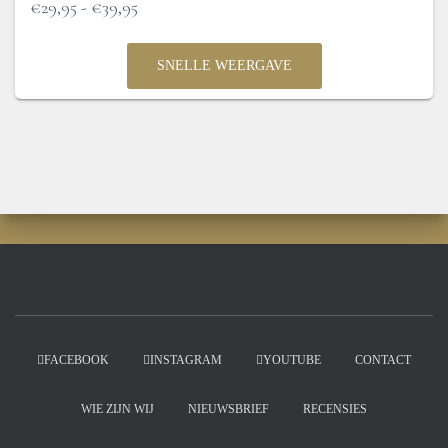
Prijsklasse:
€
29,95
-
€
39,95
€29,95
tot
€39,95
SNELLE WEERGAVE
FACEBOOK
INSTAGRAM
YOUTUBE
CONTACT
WIE ZIJN WIJ
NIEUWSBRIEF
RECENSIES