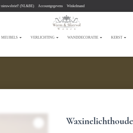
de nieuwsbrief! (NL&BE)
Accountgegevens
Winkelmand
MEUBELS
VERLICHTING
WANDDECORATIE
KERST
Waxinelichthoude