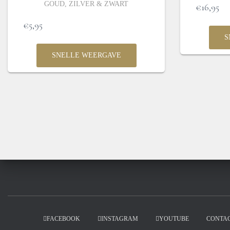
GOUD, ZILVER & ZWART
€
16,95
€
5,95
S
SNELLE WEERGAVE
FACEBOOK
INSTAGRAM
YOUTUBE
CONTA