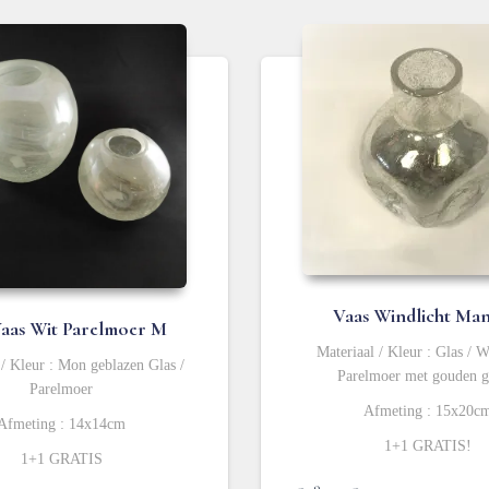
Vaas Windlicht Man
aas Wit Parelmoer M
Materiaal / Kleur : Glas / W
 / Kleur : Mon geblazen Glas /
Parelmoer met gouden gl
Parelmoer
Afmeting : 15x20c
Afmeting : 14x14cm
1+1 GRATIS!
1+1 GRATIS