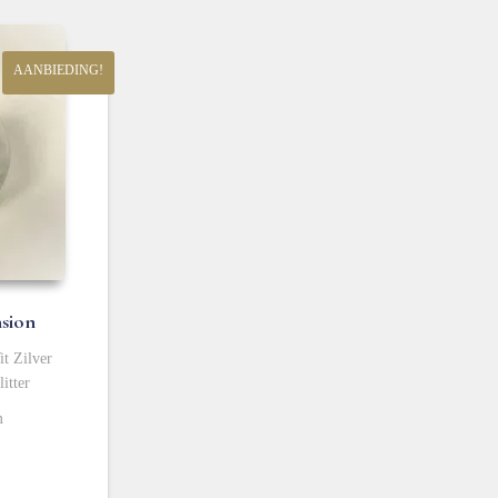
AANBIEDING!
sion
it Zilver
itter
m