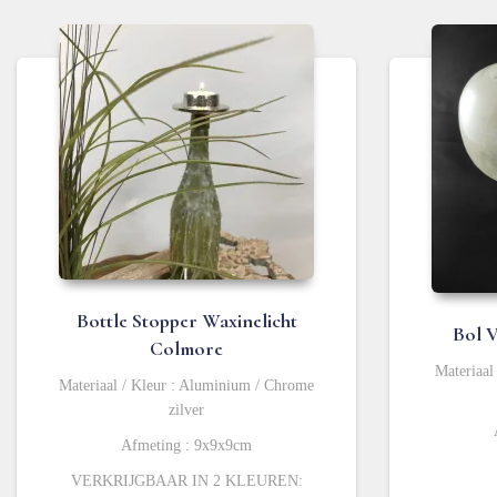
Bottle Stopper Waxinelicht
Bol V
Colmore
Materiaal
Materiaal / Kleur : Aluminium / Chrome
zilver
Afmeting : 9x9x9cm
VERKRIJGBAAR IN 2 KLEUREN: