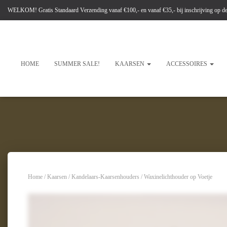
WELKOM! Gratis Standaard Verzending vanaf €100,- en vanaf €35,- bij inschrijving op 
HOME
SUMMER SALE!
KAARSEN
ACCESSOIRES
Home
/
Kaarsen
/
Kandelaars-Kaarsenhouders
/ Waxinelichthouder op Voetje